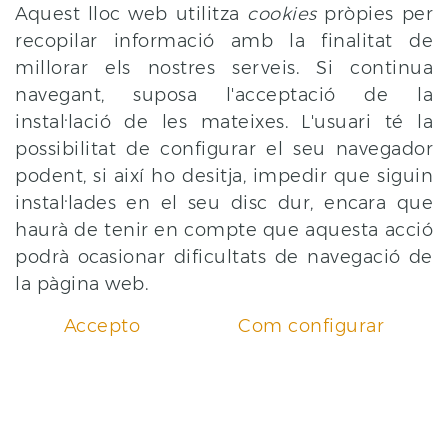
Aquest lloc web utilitza
cookies
pròpies per
recopilar informació amb la finalitat de
millorar els nostres serveis. Si continua
navegant, suposa l'acceptació de la
instal·lació de les mateixes. L'usuari té la
972 55 40 05
possibilitat de configurar el seu navegador
ajuntament@lajonquera.cat
podent, si així ho desitja, impedir que siguin
instal·lades en el seu disc dur, encara que
haurà de tenir en compte que aquesta acció
podrà ocasionar dificultats de navegació de
la pàgina web.
amb el suport de
Accepto
Com configurar