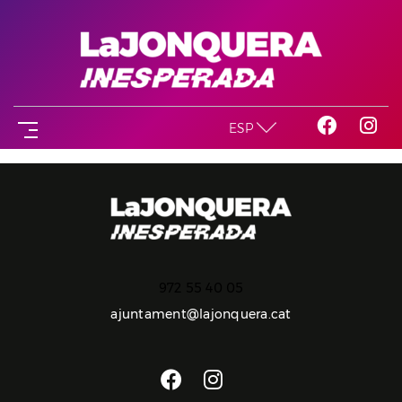
ESP
972 55 40 05
ajuntament@lajonquera.cat