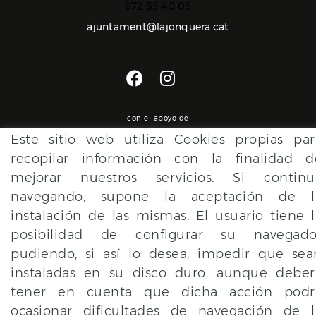
972 55 40 05
ajuntament@lajonquera.cat
con el apoyo de
Este sitio web utiliza Cookies propias par
recopilar información con la finalidad d
mejorar nuestros servicios. Si continu
navegando, supone la aceptación de l
instalación de las mismas. El usuario tiene l
posibilidad de configurar su navegado
pudiendo, si así lo desea, impedir que sea
POLÍTICA DE COOKIES
AVISO LEGAL
CONDICIONES
instaladas en su disco duro, aunque deber
tener en cuenta que dicha acción podr
ocasionar dificultades de navegación de l