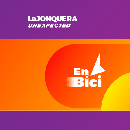
CYCLISME
En Bici