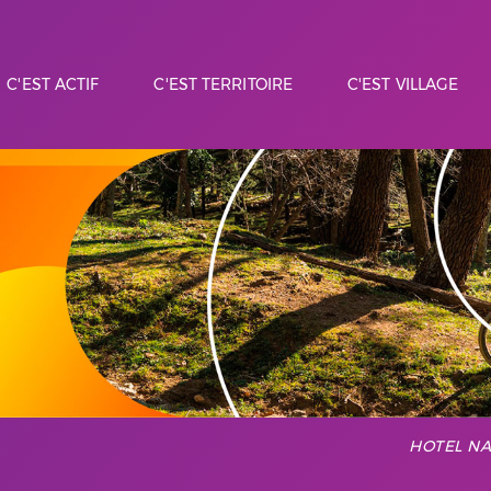
C'EST ACTIF
C'EST TERRITOIRE
C'EST VILLAGE
ESCALADE
RANDONNÉE
C'EST L'EMPORDÀ
TRAIL RUNNING
COMMERCE
MA
NO
C'EST PARC NATUREL
RESTAURATION
C'EST VIN
ASSOCIATIONS
C'EST PATRIMOINE
HÉBERGEMENT
MUME
CAN LAPORTA
PNIN DE LA ALBE
CULTURE
HOTEL NA