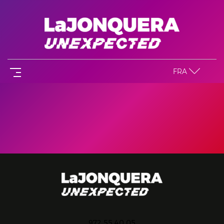
FRA
972 55 40 05